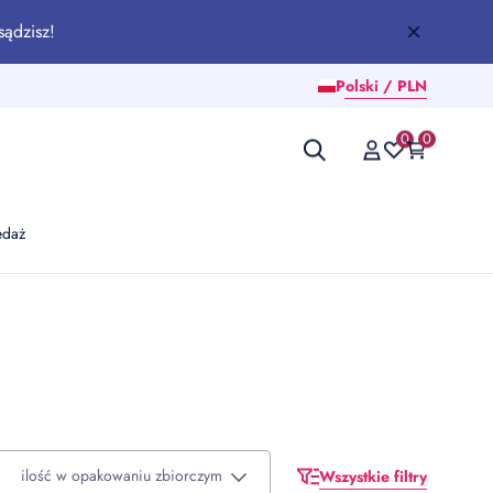
sądzisz!
Polski / PLN
0
0
edaż
ilość w opakowaniu zbiorczym
Wszystkie filtry