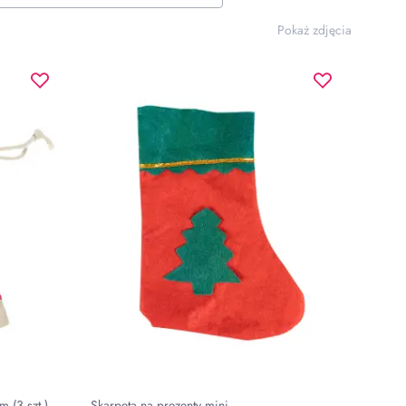
Pokaż zdjęcia
 (3 szt.)
Skarpeta na prezenty mini