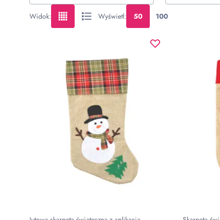
Widok
:
Wyświetl
:
50
100
Jutowa skarpeta świąteczna z aplikacją
Skarpeta świ