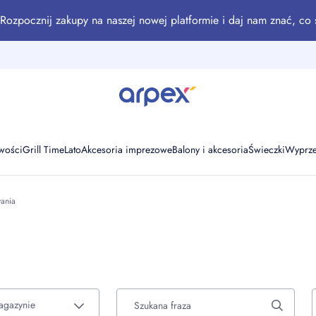
Rozpocznij zakupy na naszej nowej platformie i daj nam znać, co 
wości
Grill Time
Lato
Akcesoria imprezowe
Balony i akcesoria
Świeczki
Wyprz
ania
agazynie
Szukana fraza