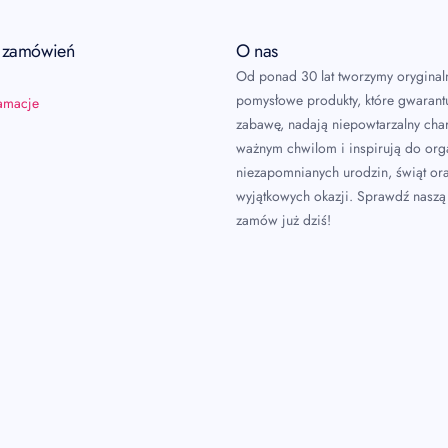
a zamówień
O nas
Od ponad 30 lat tworzymy oryginal
pomysłowe produkty, które gwarant
lamacje
zabawę, nadają niepowtarzalny char
ważnym chwilom i inspirują do or
niezapomnianych urodzin, świąt or
wyjątkowych okazji. Sprawdź naszą 
zamów już dziś!