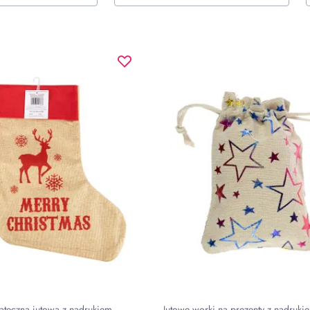
ąteczna jutowa z nadrukiem
Jutowe worki na prezenty z nadrukiem