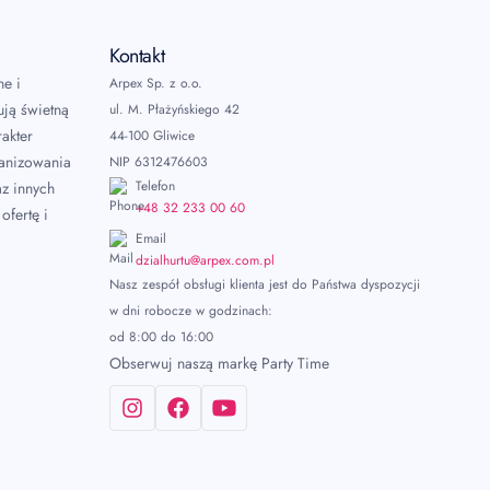
Kontakt
ne i
Arpex Sp. z o.o.
ują świetną
ul. M. Płażyńskiego 42
akter
44-100 Gliwice
ganizowania
NIP 6312476603
Telefon
az innych
+48 32 233 00 60
ofertę i
Email
dzialhurtu@arpex.com.pl
Nasz zespół obsługi klienta jest do Państwa dyspozycji
w dni robocze w godzinach:
od 8:00 do 16:00
Obserwuj naszą markę Party Time