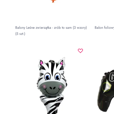
Balony Leśne zwierzątka - zrób to sam (3 wzory)
Balon foliow
(5 szt.)