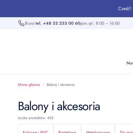
Cześć! 
Biuro:
tel. +48 32 233 00 60
pon.-pt.: 8:00 – 16:00
No
Strona główna
Balony i akcesoria
Balony i akcesoria
Liczba produktów: 425
Foliowe i PVC
Pastelowe
Metalizowane
Do mod