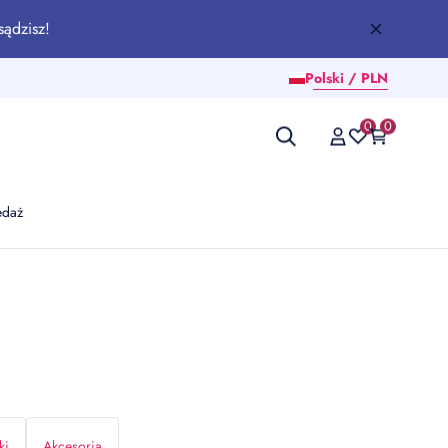
sądzisz!
Polski / PLN
0
0
edaż
ki
Akcesoria