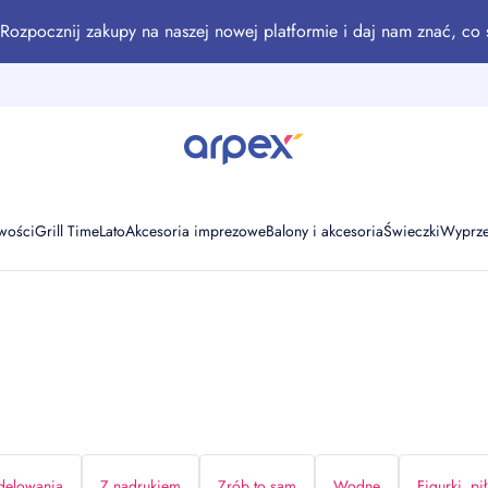
Rozpocznij zakupy na naszej nowej platformie i daj nam znać, co 
wości
Grill Time
Lato
Akcesoria imprezowe
Balony i akcesoria
Świeczki
Wyprz
elowania
Z nadrukiem
Zrób to sam
Wodne
Figurki, pił