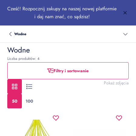
Cześć! Rozpocznij zakupy na naszej nowej platformie
i daj nam znać, co sądzisz!
Wodne
Wodne
Liczba produktów: 4
Filtry i sortowanie
Pokaż zdjęcia
50
100