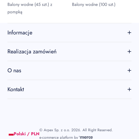
Balony wodne (45 szt.) z
Balony wodne (100 szt.)
pompką
Informacje
O firmie
Realizacja zamówień
Kontakt
Regulamin
O nas
Zwroty i reklamacje
Od ponad 30 lat tworzymy oryginalne i pomysłowe produkty, które
Kontakt
gwarantują świetną zabawę, nadają niepowtarzalny charakter
ważnym chwilom i inspirują do organizowania niezapomnianych
Arpex Sp. z o.o.
urodzin, świąt oraz innych wyjątkowych okazji. Sprawdź naszą
ul. M. Płażyńskiego 42
ofertę i zamów już dziś!
44-100 Gliwice
NIP 6312476603
©
Arpex Sp. z o.o.
2026
. All Right Reserved.
Polski / PLN
Telefon
e-commerce platform by