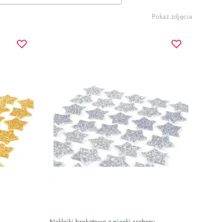
Pokaż zdjęcia
Naklejki brokatowe z pianki srebrny