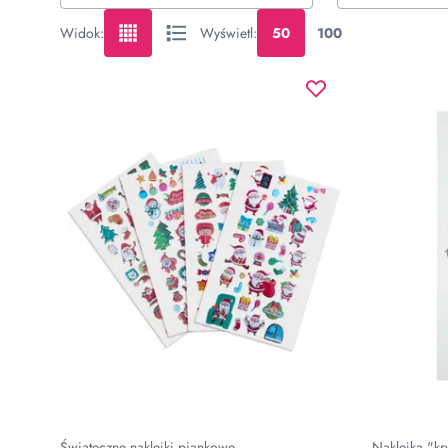
Widok
:
Wyświetl
:
50
100
Świąteczne naklejki piankowe
Naklejka "kr