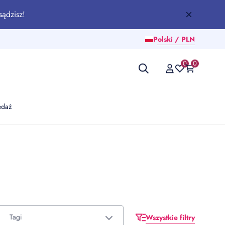
sądzisz!
Polski / PLN
0
0
edaż
Tagi
Wszystkie filtry