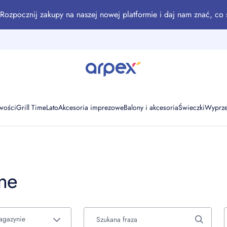
Rozpocznij zakupy na naszej nowej platformie i daj nam znać, co 
wości
Grill Time
Lato
Akcesoria imprezowe
Balony i akcesoria
Świeczki
Wyprz
ne
agazynie
Szukana fraza