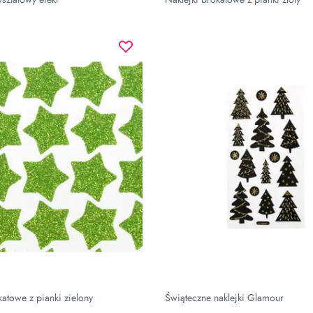
katowe z pianki zielony
Świąteczne naklejki Glamour