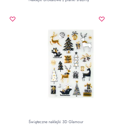
Świąteczne naklejki 3D Glamour