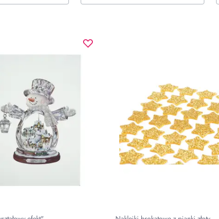
yształowy efekt"
Naklejki brokatowe z pianki złoty