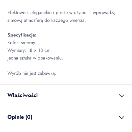
Efektowne, eleganckie i proste w użyciu – wprowadzą
zimową atmosferę do każdego wnętrza.
Specyfikacja:
Kolor: srebrny.
Wymiary: 18 × 18 cm.
Jedna sztuka w opakowaniu.
Wyrób nie jest zabawką.
Właściwości
waga netto
0.018
kg
Opinie (0)
ilość w opakowaniu
24
szt
zbiorczym