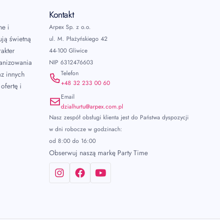
Kontakt
ne i
Arpex Sp. z o.o.
ują świetną
ul. M. Płażyńskiego 42
akter
44-100 Gliwice
ganizowania
NIP 6312476603
Telefon
az innych
+48 32 233 00 60
ofertę i
Email
dzialhurtu@arpex.com.pl
Nasz zespół obsługi klienta jest do Państwa dyspozycji
w dni robocze w godzinach:
od 8:00 do 16:00
Obserwuj naszą markę Party Time