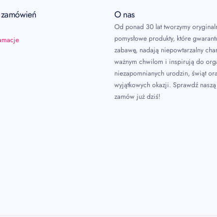
a zamówień
O nas
Od ponad 30 lat tworzymy oryginal
pomysłowe produkty, które gwarant
lamacje
zabawę, nadają niepowtarzalny char
ważnym chwilom i inspirują do or
niezapomnianych urodzin, świąt or
wyjątkowych okazji. Sprawdź naszą 
zamów już dziś!