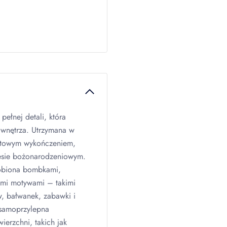
pełnej detali, która
wnętrza. Utrzymana w
atowym wykończeniem,
resie bożonarodzeniowym.
obiona bombkami,
ymi motywami – takimi
w, bałwanek, zabawki i
 samoprzylepna
erzchni, takich jak