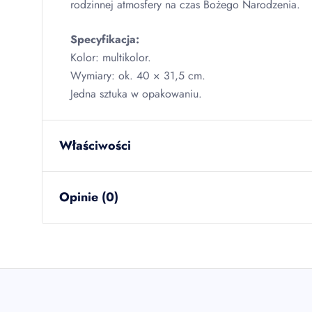
rodzinnej atmosfery na czas Bożego Narodzenia.
Specyfikacja:
Kolor: multikolor.
Wymiary: ok. 40 × 31,5 cm.
Jedna sztuka w opakowaniu.
Właściwości
waga netto
0.044
kg
Opinie (0)
ilość w opakowaniu zbiorczym
12
szt
EAN
59076672
sztuk w kartonie
12
szt
Brak opinii
warstw na palecie
48
Jeszcze nikt nie ocenił tego produktu.
Bądź pierwszą osobą, która podzieli się opinią o tym
kartonów na palecie
192