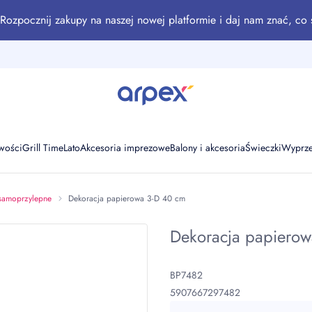
Rozpocznij zakupy na naszej nowej platformie i daj nam znać, co 
wości
Grill Time
Lato
Akcesoria imprezowe
Balony i akcesoria
Świeczki
Wyprz
samoprzylepne
Dekoracja papierowa 3-D 40 cm
Dekoracja papierow
BP7482
5907667297482