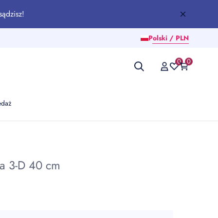
sądzisz!
Polski / PLN
0
0
edaż
a 3-D 40 cm