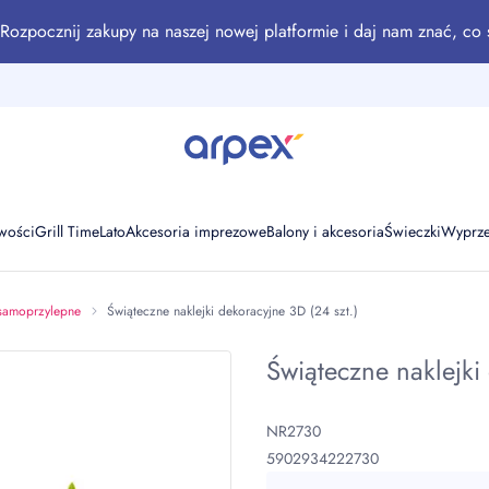
Rozpocznij zakupy na naszej nowej platformie i daj nam znać, co 
wości
Grill Time
Lato
Akcesoria imprezowe
Balony i akcesoria
Świeczki
Wyprz
samoprzylepne
Świąteczne naklejki dekoracyjne 3D (24 szt.)
Świąteczne naklejki
NR2730
5902934222730