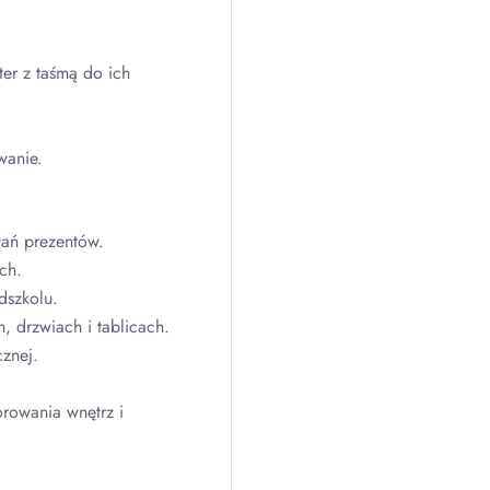
ter z taśmą do ich
wanie.
wań prezentów.
ch.
dszkolu.
, drzwiach i tablicach.
znej.
rowania wnętrz i