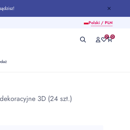
sądzisz!
Polski / PLN
0
0
edaż
 dekoracyjne 3D (24 szt.)