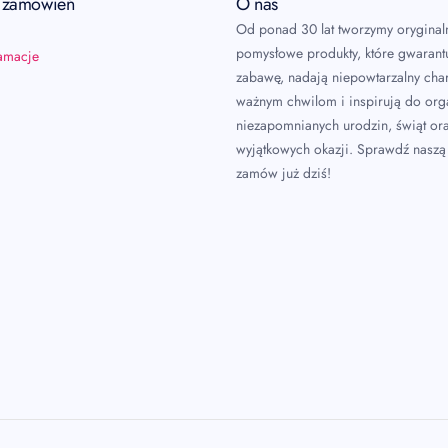
a zamówień
O nas
Od ponad 30 lat tworzymy oryginal
pomysłowe produkty, które gwarant
lamacje
zabawę, nadają niepowtarzalny char
ważnym chwilom i inspirują do or
niezapomnianych urodzin, świąt or
wyjątkowych okazji. Sprawdź naszą 
zamów już dziś!