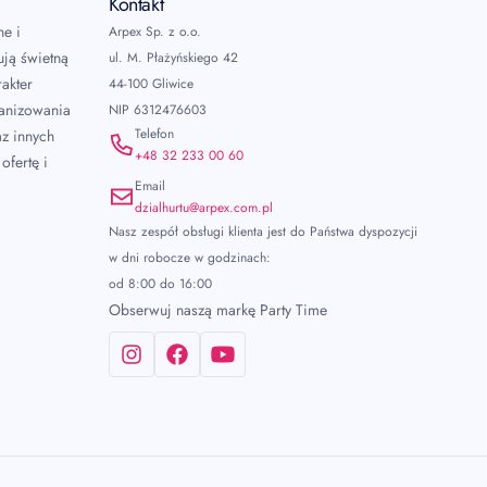
Kontakt
ne i
Arpex Sp. z o.o.
ują świetną
ul. M. Płażyńskiego 42
akter
44-100 Gliwice
ganizowania
NIP 6312476603
Telefon
az innych
+48 32 233 00 60
ofertę i
Email
dzialhurtu@arpex.com.pl
Nasz zespół obsługi klienta jest do Państwa dyspozycji
w dni robocze w godzinach:
od 8:00 do 16:00
Obserwuj naszą markę Party Time