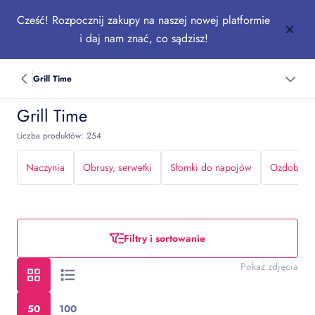
Cześć! Rozpocznij zakupy na naszej nowej platformie
i daj nam znać, co sądzisz!
Grill Time
Grill Time
Liczba produktów: 254
Naczynia
Obrusy, serwetki
Słomki do napojów
Ozdoby do
Filtry i sortowanie
Pokaż zdjęcia
50
100