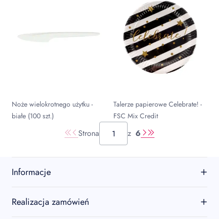
Noże wielokrotnego użytku -
Talerze papierowe Celebrate! -
białe (100 szt.)
FSC Mix Credit
Strona
z
6
Informacje
O firmie
Realizacja zamówień
Kontakt