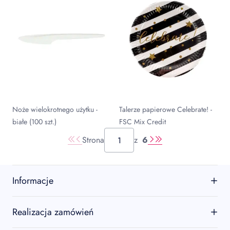
Noże wielokrotnego użytku -
Talerze papierowe Celebrate! -
białe (100 szt.)
FSC Mix Credit
Strona
z
6
Informacje
O firmie
Realizacja zamówień
Kontakt