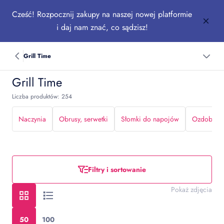
Cześć! Rozpocznij zakupy na naszej nowej platformie
i daj nam znać, co sądzisz!
Grill Time
Grill Time
Liczba produktów: 254
Naczynia
Obrusy, serwetki
Słomki do napojów
Ozdoby do
Filtry i sortowanie
Pokaż zdjęcia
50
100