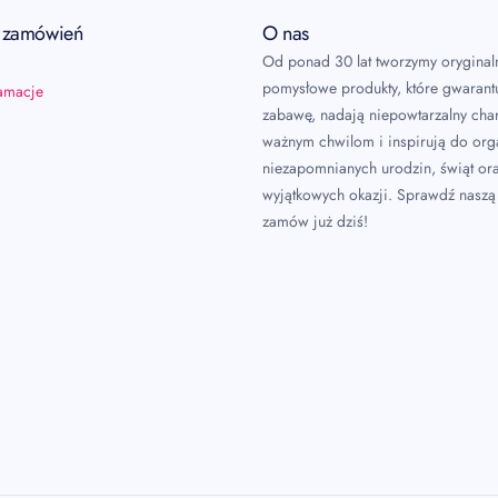
a zamówień
O nas
Od ponad 30 lat tworzymy oryginal
pomysłowe produkty, które gwarant
lamacje
zabawę, nadają niepowtarzalny char
ważnym chwilom i inspirują do or
niezapomnianych urodzin, świąt or
wyjątkowych okazji. Sprawdź naszą 
zamów już dziś!