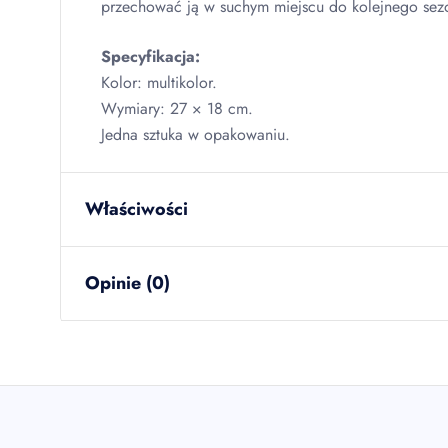
przechować ją w suchym miejscu do kolejnego sez
Specyfikacja:
Kolor: multikolor.
Wymiary: 27 × 18 cm.
Jedna sztuka w opakowaniu.
Właściwości
waga netto
0.016
kg
Opinie (0)
ilość w opakowaniu zbiorczym
48
szt
EAN
59076672
sztuk w kartonie
48
szt
Brak opinii
warstw na palecie
18
Jeszcze nikt nie ocenił tego produktu.
Bądź pierwszą osobą, która podzieli się opinią o tym
kartonów na palecie
216