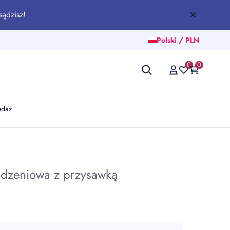
sądzisz!
Polski / PLN
0
0
edaż
odzeniowa z przysawką