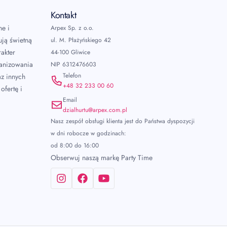
Kontakt
ne i
Arpex Sp. z o.o.
ują świetną
ul. M. Płażyńskiego 42
akter
44-100 Gliwice
ganizowania
NIP 6312476603
Telefon
az innych
+48 32 233 00 60
ofertę i
Email
dzialhurtu@arpex.com.pl
Nasz zespół obsługi klienta jest do Państwa dyspozycji
w dni robocze w godzinach:
od 8:00 do 16:00
Obserwuj naszą markę Party Time