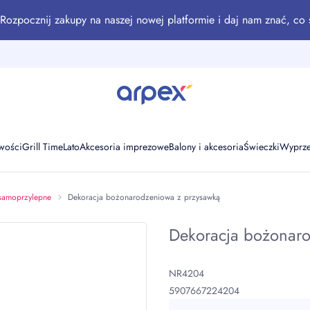
Rozpocznij zakupy na naszej nowej platformie i daj nam znać, co 
wości
Grill Time
Lato
Akcesoria imprezowe
Balony i akcesoria
Świeczki
Wyprz
samoprzylepne
Dekoracja bożonarodzeniowa z przysawką
Dekoracja bożonar
NR4204
5907667224204