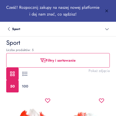
Cześć! Rozpocznij zakupy na naszej nowej platformie
i daj nam znać, co sądzisz!
Sport
Sport
Liczba produktów: 5
Filtry i sortowanie
Pokaż zdjęcia
50
100