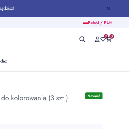
sądzisz!
Polski / PLN
0
0
edaż
o kolorowania (3 szt.)
Nowość