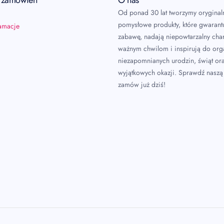
a zamówień
O nas
Od ponad 30 lat tworzymy oryginal
pomysłowe produkty, które gwarant
lamacje
zabawę, nadają niepowtarzalny char
ważnym chwilom i inspirują do or
niezapomnianych urodzin, świąt or
wyjątkowych okazji. Sprawdź naszą 
zamów już dziś!