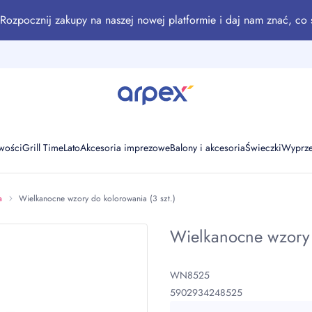
Rozpocznij zakupy na naszej nowej platformie i daj nam znać, co 
wości
Grill Time
Lato
Akcesoria imprezowe
Balony i akcesoria
Świeczki
Wyprz
a
Wielkanocne wzory do kolorowania (3 szt.)
Wielkanocne wzory d
WN8525
5902934248525