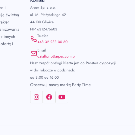
Kontakt
ne i
Arpex Sp. z o.o.
ują świetną
ul. M. Płażyńskiego 42
akter
44-100 Gliwice
ganizowania
NIP 6312476603
Telefon
az innych
+48 32 233 00 60
ofertę i
Email
dzialhurtu@arpex.com.pl
Nasz zespół obsługi klienta jest do Państwa dyspozycji
w dni robocze w godzinach:
od 8:00 do 16:00
Obserwuj naszą markę Party Time