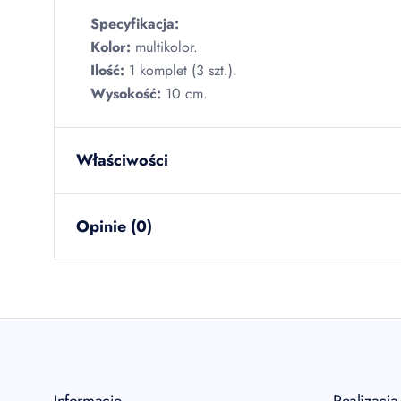
Specyfikacja:
Kolor:
multikolor.
Ilość:
1 komplet (3 szt.).
Wysokość:
10 cm.
Właściwości
waga netto
0.000
kg
Opinie (0)
ilość w opakowaniu zbiorczym
12
szt
EAN
5902934
Brak opinii
Jeszcze nikt nie ocenił tego produktu.
Bądź pierwszą osobą, która podzieli się opinią o tym
Oceń produkt