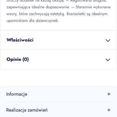
Uroczy dodatek na każdą okazję. – Regulowana długość
zapewniająca idealne dopasowanie. – Starannie wykonane
wzory, które zachwycają estetyką. Bransoletki są idealnym
upominkiem dla dziewczynek.
Właściwości
waga netto
0.000
kg
Opinie (0)
ilość w opakowaniu
12
szt
zbiorczym
EAN
5902934243957
Brak opinii
Jeszcze nikt nie ocenił tego produktu.
Informacje
Bądź pierwszą osobą, która podzieli się opinią o tym
produkcie!
O firmie
Realizacja zamówień
Oceń produkt
Kontakt