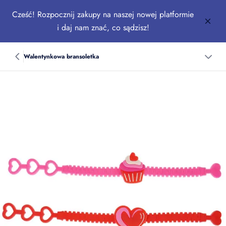
Cześć! Rozpocznij zakupy na naszej nowej platformie
i daj nam znać, co sądzisz!
Walentynkowa bransoletka