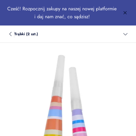
Cześć! Rozpocznij zakupy na naszej nowej platformie
i daj nam znać, co sądzisz!
Trąbki (2 szt.)