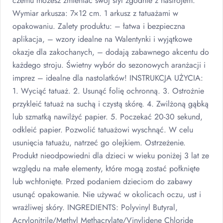
czemu możesz zmieniać swój styl zgodnie z nastrojem.
Wymiar arkusza: 7×12 cm. 1 arkusz z tatuażami w
opakowaniu. Zalety produktu: – łatwa i bezpieczna
aplikacja, – wzory idealne na Walentynki i wyjątkowe
okazje dla zakochanych, – dodają zabawnego akcentu do
każdego stroju. Świetny wybór do sezonowych aranżacji i
imprez – idealne dla nastolatków!
INSTRUKCJA
UŻYCIA
:
1. Wyciąć tatuaż. 2. Usunąć folię ochronną. 3. Ostrożnie
przykleić tatuaż na suchą i czystą skórę. 4. Zwilżoną gąbką
lub szmatką nawilżyć papier. 5. Poczekać 20-30 sekund,
odkleić papier. Pozwolić tatuażowi wyschnąć. W celu
usunięcia tatuażu, natrzeć go olejkiem. Ostrzeżenie.
Produkt nieodpowiedni dla dzieci w wieku poniżej 3 lat ze
względu na małe elementy, które mogą zostać połknięte
lub wchłonięte. Przed podaniem dzieciom do zabawy
usunąć opakowanie. Nie używać w okolicach oczu, ust i
wrażliwej skóry.
INGREDIENTS
: Polyvinyl Butyral,
Acrylonitrile/Methyl Methacrylate/Vinylidene Chloride