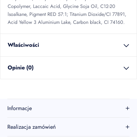
Copolymer, Laccaic Acid, Glycine Soja Oil, C12-20
lsoalkane, Pigment
RED
57:1; Titanium Dioxide/CI 77891,
Acid Yellow 3 Aluminium Lake, Carbon black, CI 74160.
Właściwości
waga netto
0.000
kg
Opinie (0)
ilość w opakowaniu
12
szt
zbiorczym
EAN
5902934243797
Brak opinii
Jeszcze nikt nie ocenił tego produktu.
Informacje
Bądź pierwszą osobą, która podzieli się opinią o tym
produkcie!
O firmie
Realizacja zamówień
Oceń produkt
Kontakt