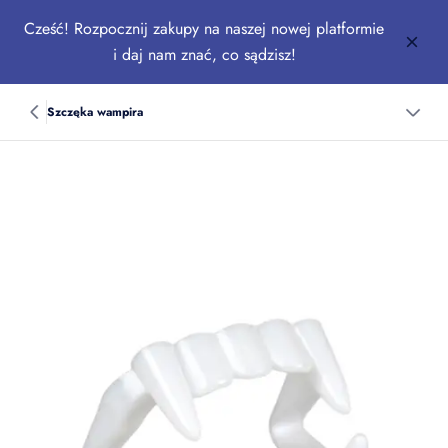
Cześć! Rozpocznij zakupy na naszej nowej platformie
i daj nam znać, co sądzisz!
Szczęka wampira