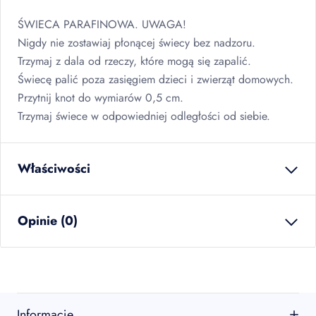
ŚWIECA
PARAFINOWA
.
UWAGA
!
Nigdy nie zostawiaj płonącej świecy bez nadzoru.
Trzymaj z dala od rzeczy, które mogą się zapalić.
Świecę palić poza zasięgiem dzieci i zwierząt domowych.
Przytnij knot do wymiarów 0,5 cm.
Trzymaj świece w odpowiedniej odległości od siebie.
Właściwości
waga netto
0.016
kg
Opinie (0)
ilość w opakowaniu
24
szt
zbiorczym
EAN
5907667212034
Brak opinii
sztuk w kartonie
24
szt
Jeszcze nikt nie ocenił tego produktu.
Informacje