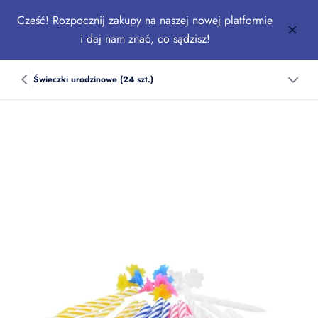
Cześć! Rozpocznij zakupy na naszej nowej platformie
i daj nam znać, co sądzisz!
Świeczki urodzinowe (24 szt.)