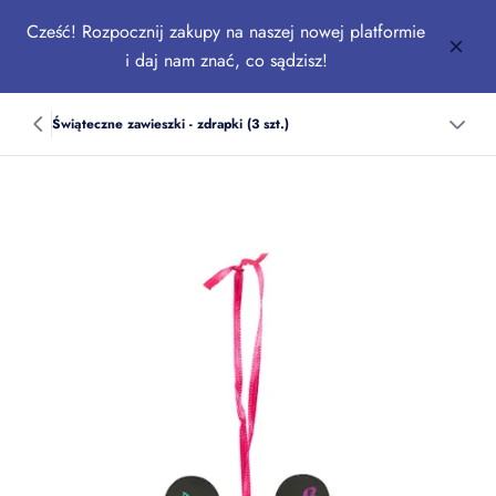
Cześć! Rozpocznij zakupy na naszej nowej platformie
i daj nam znać, co sądzisz!
Świąteczne zawieszki - zdrapki (3 szt.)