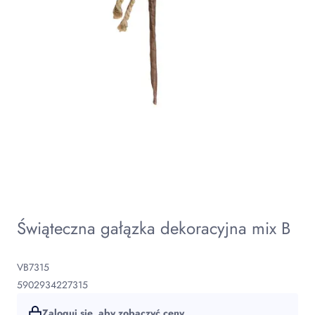
Świąteczna gałązka dekoracyjna mix B
VB7315
5902934227315
Zaloguj się, aby zobaczyć ceny