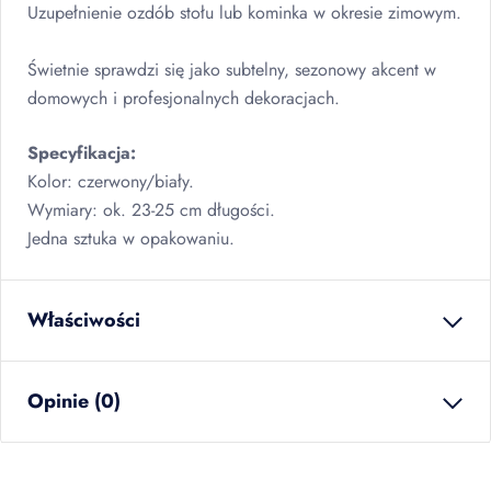
Uzupełnienie ozdób stołu lub kominka w okresie zimowym.
Świetnie sprawdzi się jako subtelny, sezonowy akcent w
domowych i profesjonalnych dekoracjach.
Specyfikacja:
Kolor: czerwony/biały.
Wymiary: ok. 23-25 cm długości.
Jedna sztuka w opakowaniu.
Właściwości
waga netto
0.011
kg
Opinie (0)
ilość w opakowaniu
24
szt
zbiorczym
EAN
5902934227315