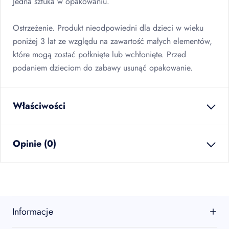
Jedna sztuka w opakowaniu.
Ostrzeżenie. Produkt nieodpowiedni dla dzieci w wieku
poniżej 3 lat ze względu na zawartość małych elementów,
które mogą zostać połknięte lub wchłonięte. Przed
podaniem dzieciom do zabawy usunąć opakowanie.
Właściwości
waga netto
0.064
kg
Opinie (0)
ilość w opakowaniu
12
szt
zbiorczym
EAN
5902934217620
Brak opinii
sztuk w kartonie
12
szt
Jeszcze nikt nie ocenił tego produktu.
Informacje
warstw na palecie
12.00
Bądź pierwszą osobą, która podzieli się opinią o tym