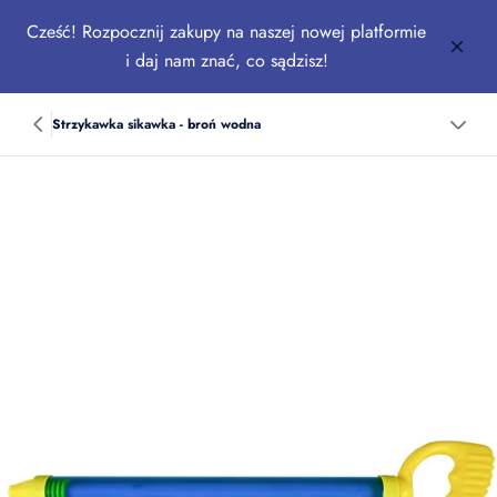
Cześć! Rozpocznij zakupy na naszej nowej platformie
i daj nam znać, co sądzisz!
Strzykawka sikawka - broń wodna