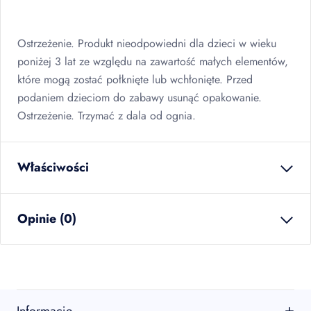
Ostrzeżenie. Produkt nieodpowiedni dla dzieci w wieku
poniżej 3 lat ze względu na zawartość małych elementów,
które mogą zostać połknięte lub wchłonięte. Przed
podaniem dzieciom do zabawy usunąć opakowanie.
Ostrzeżenie. Trzymać z dala od ognia.
Właściwości
waga netto
0.441
kg
Opinie (0)
ilość w opakowaniu
1
szt
zbiorczym
EAN
5907667290001
Brak opinii
sztuk w kartonie
1
szt
Jeszcze nikt nie ocenił tego produktu.