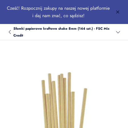
Cześć! Rozpocznij zakupy na naszej nowej platformie
i daj nam znać, co sądzisz!
Słomki papierowe kraftowe shake 8mm (144 szt.) - FSC Mix
Credit