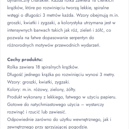
dynamiczny charakter. Każda rolka zawiera 18 cienkich
krążków, które po rozwinięciu tworzą lekkie, spiralne
wstęgi o długości 3 metrów każda. Wzory obejmują m.in.
groszki, kwiatki i zygzaki, a kolorystyka utrzymana jest w
intensywnych barwach takich jak róż, zieleń i żółć, co
pozwala na łatwe dopasowanie serpentyn do
różnorodnych motywów przewodnich wydarzeń.
Cechy produktu:
Rolka zawiera 18 spiralnych krążków.
Długość jednego krążka po rozwinięciu wynosi 3 metry.
Wzory: groszki, kwiatki, zygzaki.
Kolory: m.in. różowy, zielony, żółty.
Produkt wykonany z lekkiego, łatwego w użyciu papieru.
Gotowe do natychmiastowego użycia – wystarczy
rozwinąć i rzucić lub zawiesić.
Odpowiednie zarówno do użytku wewnętrznego, jak i
zewnętrznego przy sprzyjającej pogodzie.