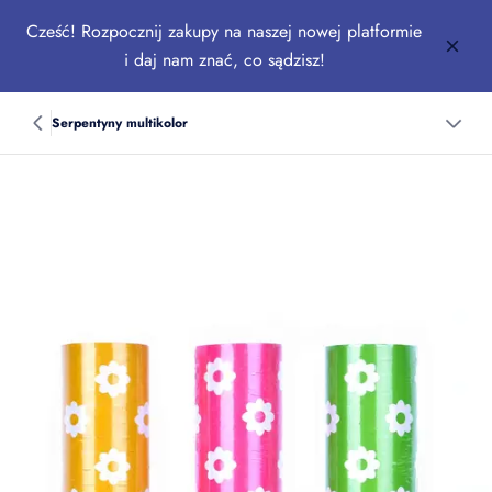
Cześć! Rozpocznij zakupy na naszej nowej platformie
i daj nam znać, co sądzisz!
Serpentyny multikolor