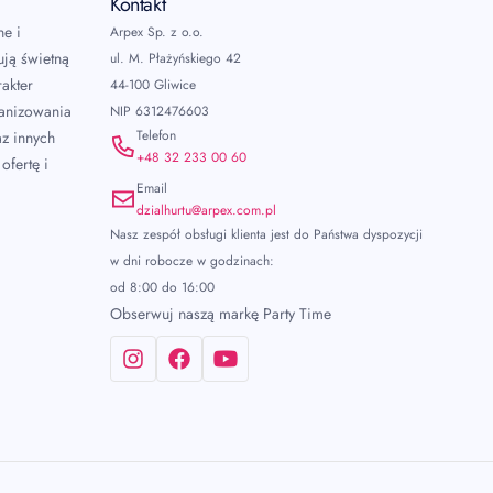
Kontakt
ne i
Arpex Sp. z o.o.
ują świetną
ul. M. Płażyńskiego 42
akter
44-100 Gliwice
ganizowania
NIP 6312476603
Telefon
az innych
+48 32 233 00 60
ofertę i
Email
dzialhurtu@arpex.com.pl
Nasz zespół obsługi klienta jest do Państwa dyspozycji
w dni robocze w godzinach:
od 8:00 do 16:00
Obserwuj naszą markę Party Time