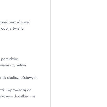
onej oraz różowej.
odbija światło.
 upominków.
iarni czy witryn
artek okolicznościowych.
tyczku wprowadzą do
yjątkowym dodatkiem na