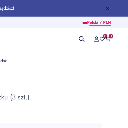
sądzisz!
Polski / PLN
0
0
edaż
ku (3 szt.)