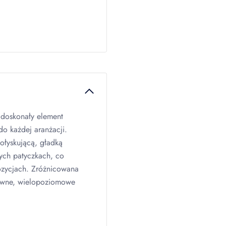
 doskonały element
o każdej aranżacji.
ołyskującą, gładką
nych patyczkach, co
ozycjach. Zróżnicowana
towne, wielopoziomowe