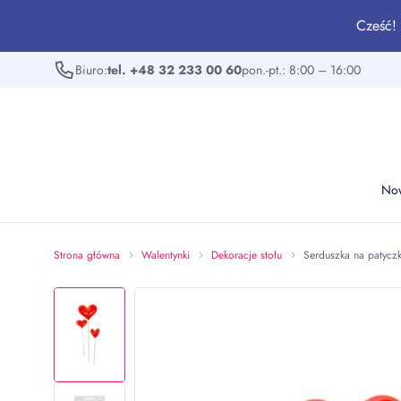
Cześć! 
Biuro:
tel. +48 32 233 00 60
pon.-pt.: 8:00 – 16:00
No
Strona główna
Walentynki
Dekoracje stołu
Serduszka na patyczk