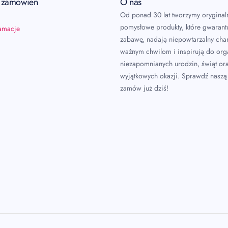
a zamówień
O nas
Od ponad 30 lat tworzymy oryginal
pomysłowe produkty, które gwarant
lamacje
zabawę, nadają niepowtarzalny char
ważnym chwilom i inspirują do or
niezapomnianych urodzin, świąt or
wyjątkowych okazji. Sprawdź naszą 
zamów już dziś!