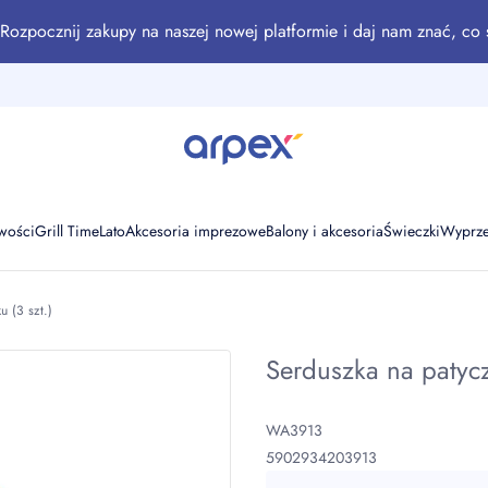
Rozpocznij zakupy na naszej nowej platformie i daj nam znać, co 
wości
Grill Time
Lato
Akcesoria imprezowe
Balony i akcesoria
Świeczki
Wyprz
u (3 szt.)
Serduszka na patycz
WA3913
5902934203913