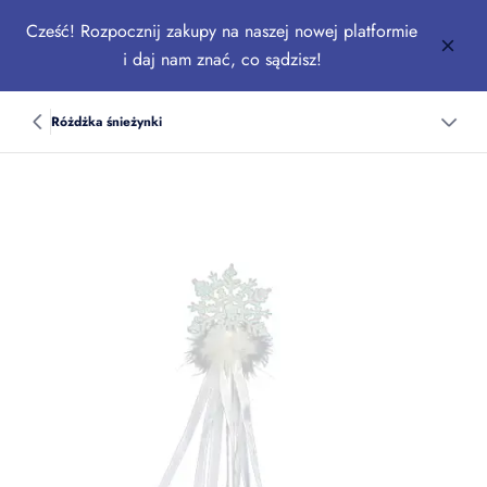
Cześć! Rozpocznij zakupy na naszej nowej platformie
i daj nam znać, co sądzisz!
Różdżka śnieżynki