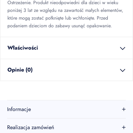
Ostrzeżenie. Produkt nieodpowiedni dla dzieci w wieku
poniżej 3 lat ze względu na zawartość małych elementów,
które mogą zostać połknięte lub wchłonięte. Przed
podaniem dzieciom do zabawy usunąć opakowanie.
Właściwości
waga netto
0.018
kg
Opinie (0)
ilość w opakowaniu
12
szt
zbiorczym
EAN
5907667274308
Brak opinii
sztuk w kartonie
12
szt
Jeszcze nikt nie ocenił tego produktu.
Informacje
warstw na palecie
26
Bądź pierwszą osobą, która podzieli się opinią o tym
produkcie!
kartonów na palecie
312
O firmie
Realizacja zamówień
Oceń produkt
Kontakt
sztuk na palecie
3744