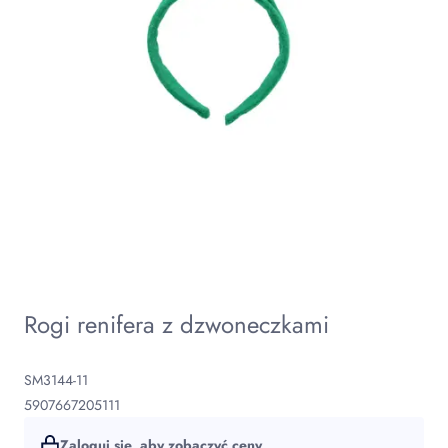
Rogi renifera z dzwoneczkami
SM3144-11
5907667205111
Zaloguj się, aby zobaczyć ceny