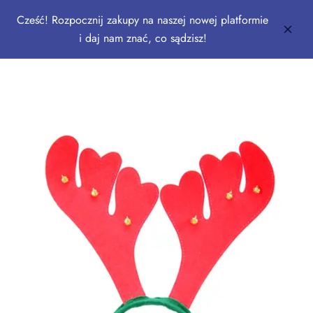
Cześć! Rozpocznij zakupy na naszej nowej platformie
i daj nam znać, co sądzisz!