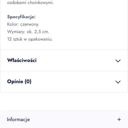
ozdobami choinkowymi.
Specyfikacja:
Kolor: czerwony.
Wymiary: ok. 2,5 cm.
12 sztuk w opakowaniu.
Właściwości
waga netto
0.006
kg
Opinie (0)
ilość w opakowaniu
12
szt
zbiorczym
EAN
5902934225984
Brak opinii
sztuk w kartonie
12
szt
Jeszcze nikt nie ocenił tego produktu.
Informacje
warstw na palecie
18
Bądź pierwszą osobą, która podzieli się opinią o tym