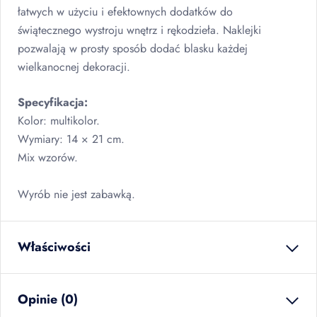
łatwych w użyciu i efektownych dodatków do
świątecznego wystroju wnętrz i rękodzieła. Naklejki
pozwalają w prosty sposób dodać blasku każdej
wielkanocnej dekoracji.
Specyfikacja:
Kolor: multikolor.
Wymiary: 14 × 21 cm.
Mix wzorów.
Wyrób nie jest zabawką.
Właściwości
waga netto
0.014
kg
Opinie (0)
ilość w opakowaniu
12
szt