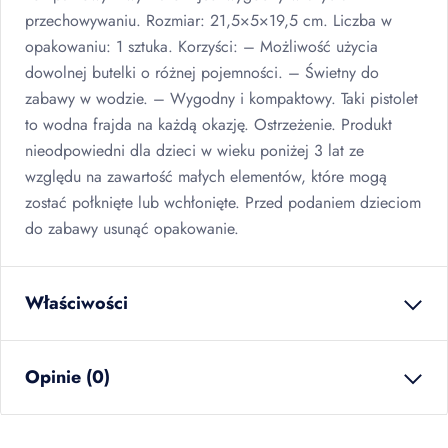
przechowywaniu. Rozmiar: 21,5×5×19,5 cm. Liczba w
opakowaniu: 1 sztuka. Korzyści: – Możliwość użycia
dowolnej butelki o różnej pojemności. – Świetny do
zabawy w wodzie. – Wygodny i kompaktowy. Taki pistolet
to wodna frajda na każdą okazję. Ostrzeżenie. Produkt
nieodpowiedni dla dzieci w wieku poniżej 3 lat ze
względu na zawartość małych elementów, które mogą
zostać połknięte lub wchłonięte. Przed podaniem dzieciom
do zabawy usunąć opakowanie.
Właściwości
waga netto
0.000
kg
Opinie (0)
ilość w opakowaniu
12
szt
zbiorczym