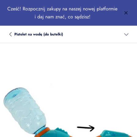
Cześć! Rozpocznij zakupy na naszej nowej platformie
i daj nam znać, co sądzisz!
Pistolet na wodę (do butelki)