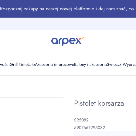
Rozpocznij zakupy na naszej nowej platformie i daj nam znać, co 
wości
Grill Time
Lato
Akcesoria imprezowe
Balony i akcesoria
Świeczki
Wyprz
Pistolet korsarza
SR5082
5907667295082