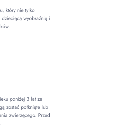
u, który nie tylko
a dziecięcą wyobraźnię i
ików.
a
eku poniżej 3 lat ze
ą zostać połknięte lub
enia zwierzęcego. Przed
.