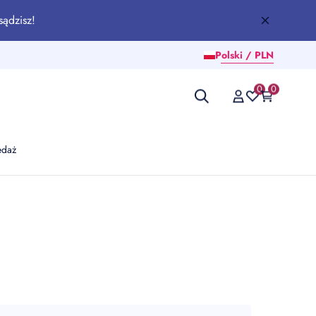
sądzisz!
Polski / PLN
0
0
edaż