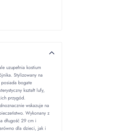
ale uzupełnia kostium
ójnika. Stylizowany na
t posiada bogate
rystyczny kształt lufy,
kich przygód.
dnoznacznie wskazuje na
zpieczeństwo. Wykonany z
ma długość 29 cm i
arówno dla dzieci, jak i