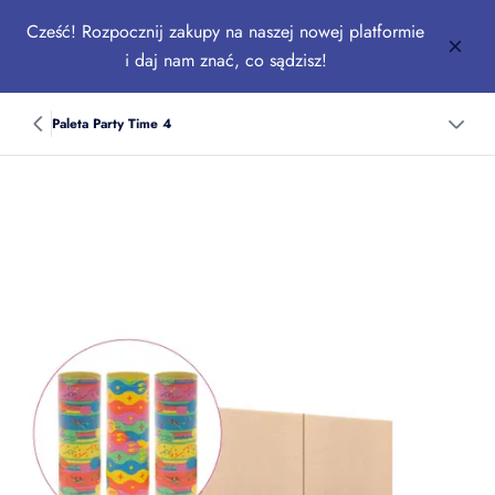
Cześć! Rozpocznij zakupy na naszej nowej platformie
i daj nam znać, co sądzisz!
Paleta Party Time 4