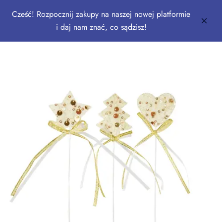
Cześć! Rozpocznij zakupy na naszej nowej platformie
i daj nam znać, co sądzisz!