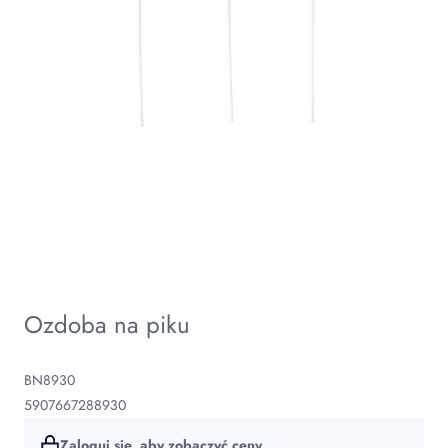
Ozdoba na piku
BN8930
5907667288930
Zaloguj się, aby zobaczyć ceny