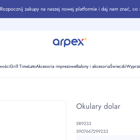
Rozpocznij zakupy na naszej nowej platformie i daj nam znać, co 
wości
Grill Time
Lato
Akcesoria imprezowe
Balony i akcesoria
Świeczki
Wyprz
Okulary dolar
SR9233
5907667299233