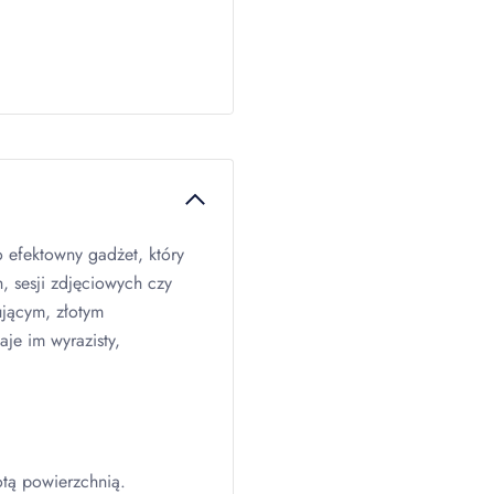
o efektowny gadżet, który
, sesji zdjęciowych czy
ującym, złotym
je im wyrazisty,
otą powierzchnią.