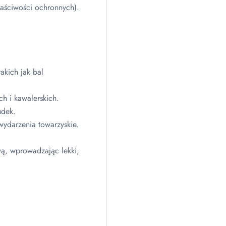
łaściwości ochronnych).
akich jak bal
h i kawalerskich.
udek.
wydarzenia towarzyskie.
wą, wprowadzając lekki,