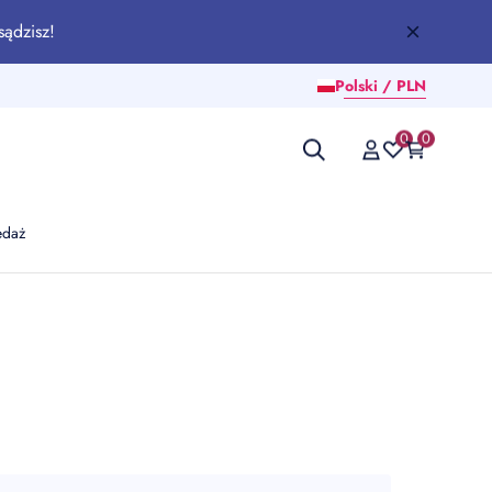
sądzisz!
Polski / PLN
0
0
edaż