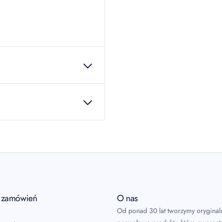
99233
 produkcie!
a zamówień
O nas
Od ponad 30 lat tworzymy oryginal