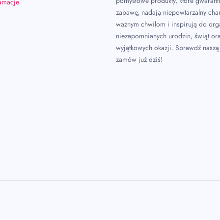
pomysłowe produkty, które gwarant
lamacje
zabawę, nadają niepowtarzalny char
ważnym chwilom i inspirują do or
niezapomnianych urodzin, świąt or
wyjątkowych okazji. Sprawdź naszą 
zamów już dziś!