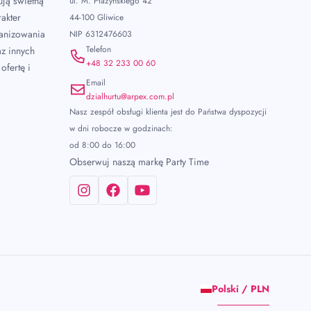
ują świetną
ul. M. Płażyńskiego 42
akter
44-100 Gliwice
ganizowania
NIP 6312476603
Telefon
az innych
+48 32 233 00 60
ofertę i
Email
dzialhurtu@arpex.com.pl
Nasz zespół obsługi klienta jest do Państwa dyspozycji
w dni robocze w godzinach:
od 8:00 do 16:00
Obserwuj naszą markę Party Time
Polski / PLN