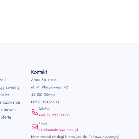
Kontakt
ne i
Arpex Sp. z o.o.
ują świetną
ul. M. Płażyńskiego 42
akter
44-100 Gliwice
ganizowania
NIP 6312476603
Telefon
az innych
+48 32 233 00 60
ofertę i
Email
dzialhurtu@arpex.com.pl
Nasz zespół obsługi klienta jest do Państwa dyspozycji