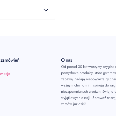
224222
 produkcie!
a zamówień
O nas
Od ponad 30 lat tworzymy oryginal
pomysłowe produkty, które gwarant
lamacje
zabawę, nadają niepowtarzalny char
ważnym chwilom i inspirują do or
niezapomnianych urodzin, świąt or
wyjątkowych okazji. Sprawdź naszą 
zamów już dziś!