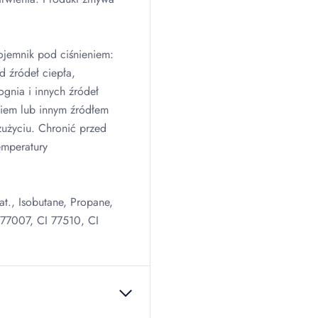
ojemnik pod ciśnieniem:
 źródeł ciepła,
ognia i innych źródeł
niem lub innym źródłem
zużyciu. Chronić przed
emperatury
t., Isobutane, Propane,
 77007, CI 77510, CI