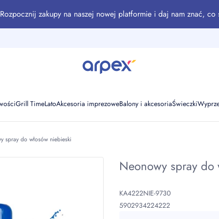
Rozpocznij zakupy na naszej nowej platformie i daj nam znać, co 
wości
Grill Time
Lato
Akcesoria imprezowe
Balony i akcesoria
Świeczki
Wyprz
 spray do włosów niebieski
Neonowy spray do w
KA4222NIE-9730
5902934224222