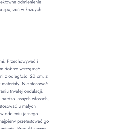
fektowne odmienienie
cie spojrzeń w każdych
iami. Przechowywać i
em dobrze wstrząsnąć
ami z odległości 20 cm, z
e materiały. Nie stosować
niu trwałej ondulacji.
b bardzo jasnych włosach,
stosować u małych
b w odcieniu jasnego
 najpierw przetestować go
rwienia. Produkt zmywa