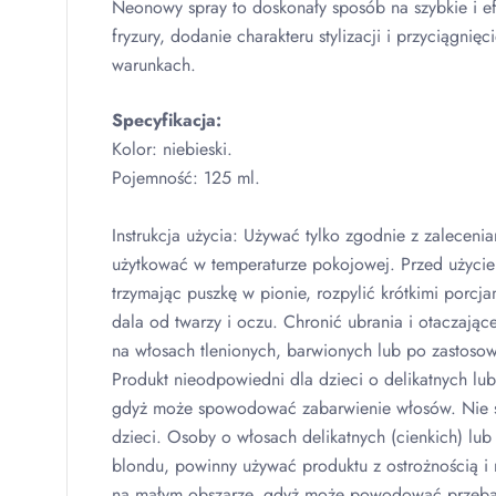
Neonowy spray to doskonały sposób na szybkie i e
fryzury, dodanie charakteru stylizacji i przyciągnię
warunkach.
Specyfikacja:
Kolor: niebieski.
Pojemność: 125 ml.
Instrukcja użycia: Używać tylko zgodnie z zalecen
użytkować w temperaturze pokojowej. Przed użyci
trzymając puszkę w pionie, rozpylić krótkimi porcj
dala od twarzy i oczu. Chronić ubrania i otaczając
na włosach tlenionych, barwionych lub po zastosowa
Produkt nieodpowiedni dla dzieci o delikatnych lu
gdyż może spowodować zabarwienie włosów. Nie 
dzieci. Osoby o włosach delikatnych (cienkich) lu
blondu, powinny używać produktu z ostrożnością i
na małym obszarze, gdyż może powodować przeba