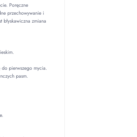
cie. Poręczne
dne przechowywanie i
st błyskawiczna zmiana
ieskim.
 do pierwszego mycia.
ynczych pasm.
e.