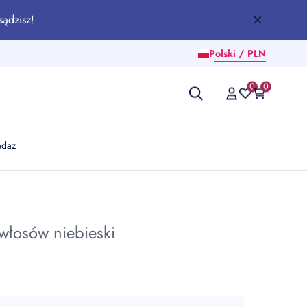
sądzisz!
Polski / PLN
0
0
edaż
łosów niebieski