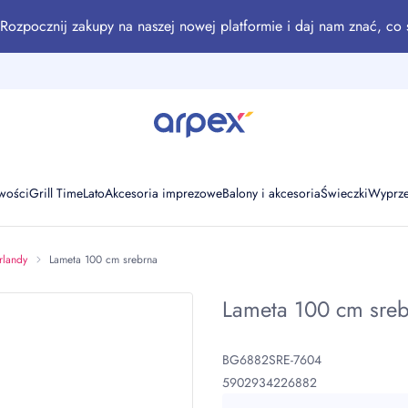
Rozpocznij zakupy na naszej nowej platformie i daj nam znać, co 
wości
Grill Time
Lato
Akcesoria imprezowe
Balony i akcesoria
Świeczki
Wyprz
rlandy
Lameta 100 cm srebrna
Lameta 100 cm sre
BG6882SRE-7604
5902934226882