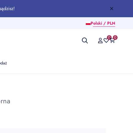
sądzisz!
Polski / PLN
0
0
edaż
brna