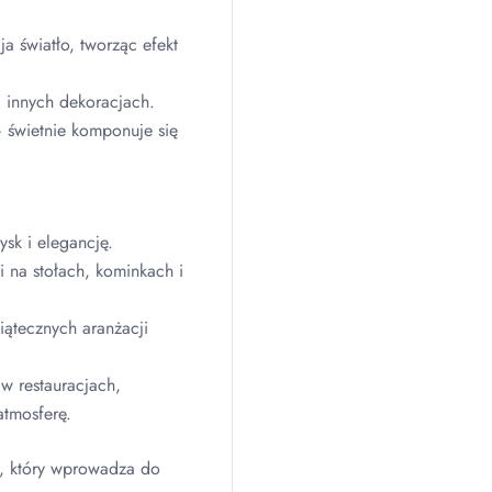
a światło, tworząc efekt
i innych dekoracjach.
 świetnie komponuje się
sk i elegancję.
i na stołach, kominkach i
ątecznych aranżacji
w restauracjach,
atmosferę.
k, który wprowadza do