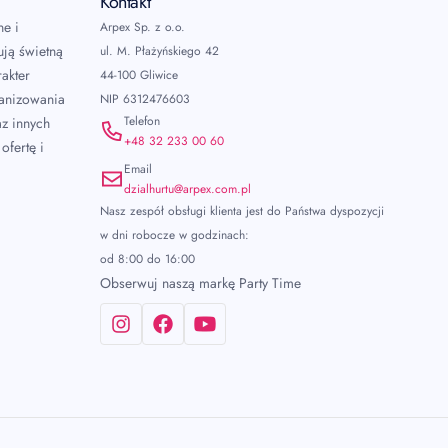
Kontakt
ne i
Arpex Sp. z o.o.
ują świetną
ul. M. Płażyńskiego 42
akter
44-100 Gliwice
ganizowania
NIP 6312476603
Telefon
az innych
+48 32 233 00 60
ofertę i
Email
dzialhurtu@arpex.com.pl
Nasz zespół obsługi klienta jest do Państwa dyspozycji
w dni robocze w godzinach:
od 8:00 do 16:00
Obserwuj naszą markę Party Time