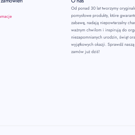
a zamówień
O nas
Od ponad 30 lat tworzymy oryginal
pomysłowe produkty, które gwarant
lamacje
zabawę, nadają niepowtarzalny char
ważnym chwilom i inspirują do or
niezapomnianych urodzin, świąt or
wyjątkowych okazji. Sprawdź naszą 
zamów już dziś!