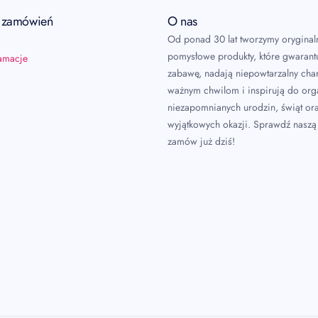
a zamówień
O nas
Od ponad 30 lat tworzymy oryginal
pomysłowe produkty, które gwarant
lamacje
zabawę, nadają niepowtarzalny char
ważnym chwilom i inspirują do or
niezapomnianych urodzin, świąt or
wyjątkowych okazji. Sprawdź naszą 
zamów już dziś!