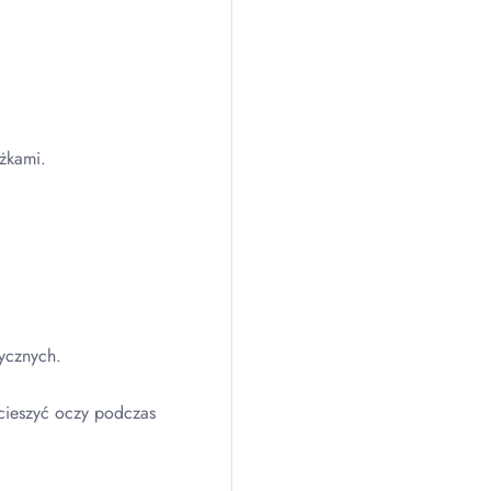
żkami.
tycznych.
cieszyć oczy podczas