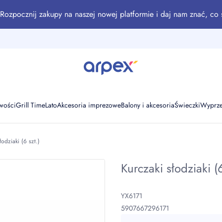
Rozpocznij zakupy na naszej nowej platformie i daj nam znać, co 
wości
Grill Time
Lato
Akcesoria imprezowe
Balony i akcesoria
Świeczki
Wyprz
łodziaki (6 szt.)
Kurczaki słodziaki (6
YX6171
5907667296171