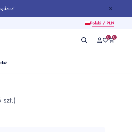
sądzisz!
Polski / PLN
0
0
edaż
 szt.)