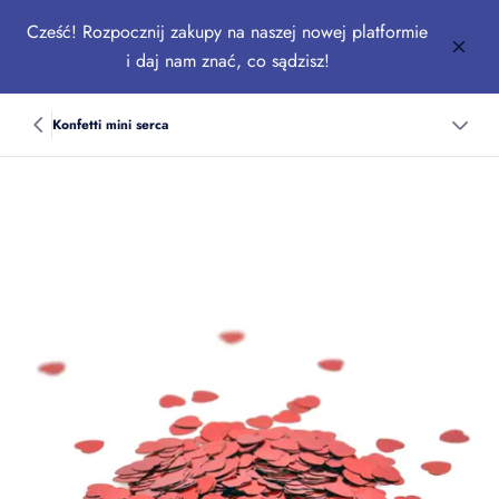
Cześć! Rozpocznij zakupy na naszej nowej platformie
i daj nam znać, co sądzisz!
Konfetti mini serca