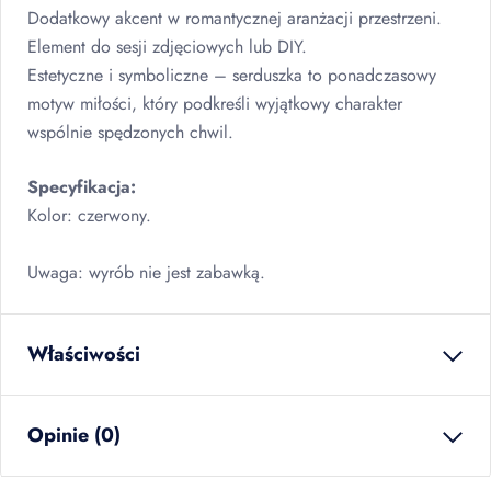
Dodatkowy akcent w romantycznej aranżacji przestrzeni.
Element do sesji zdjęciowych lub
DIY
.
Estetyczne i symboliczne – serduszka to ponadczasowy
motyw miłości, który podkreśli wyjątkowy charakter
wspólnie spędzonych chwil.
Specyfikacja:
Kolor: czerwony.
Uwaga: wyrób nie jest zabawką.
Właściwości
waga netto
0.012
kg
Opinie (0)
ilość w opakowaniu
30
szt
zbiorczym