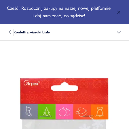
Cześć! Rozpocznij zakupy na naszej nowej platformie
i daj nam znać, co sądzisz!
Konfetti gwiazdki białe