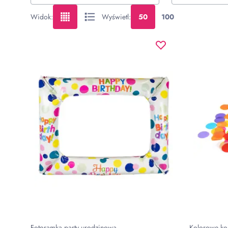
Widok
:
Wyświetl
:
50
100
Fotoramka party urodzinowa
Kolorowe kon