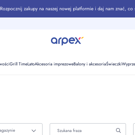
Rozpocznij zakupy na naszej nowej platformie i daj nam znać, co 
wości
Grill Time
Lato
Akcesoria imprezowe
Balony i akcesoria
Świeczki
Wyprz
agazynie
Szukana fraza