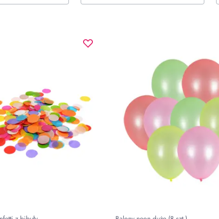
fetti z bibuły
Balony neon duże (8 szt.)