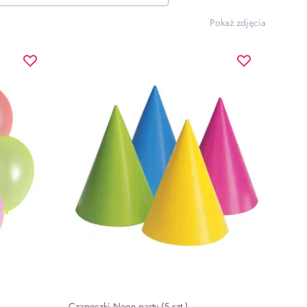
Pokaż zdjęcia
Czapeczki Neon party (5 szt.)