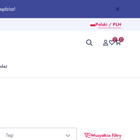
sądzisz!
Polski / PLN
0
0
edaż
Tagi
Wszystkie filtry