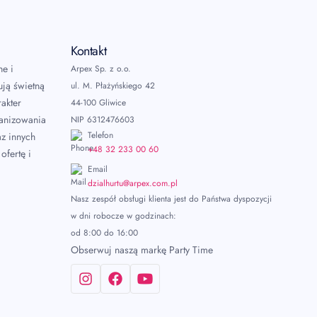
Kontakt
ne i
Arpex Sp. z o.o.
ują świetną
ul. M. Płażyńskiego 42
akter
44-100 Gliwice
ganizowania
NIP 6312476603
Telefon
az innych
+48 32 233 00 60
ofertę i
Email
dzialhurtu@arpex.com.pl
Nasz zespół obsługi klienta jest do Państwa dyspozycji
w dni robocze w godzinach:
od 8:00 do 16:00
Obserwuj naszą markę Party Time