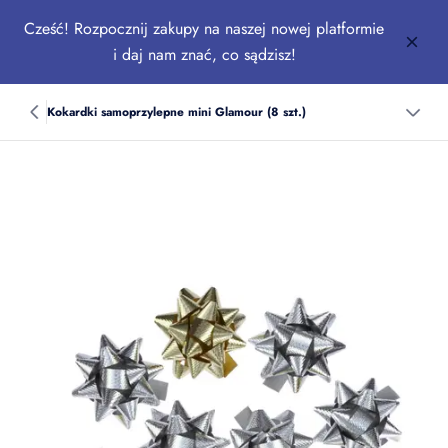
Cześć! Rozpocznij zakupy na naszej nowej platformie
i daj nam znać, co sądzisz!
Kokardki samoprzylepne mini Glamour (8 szt.)