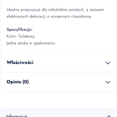
Idealna propozycja dla miłośników prostych, a zarazem
efektownych dekoracji o wiosennym charakterze.
Specyfikacja:
Kolor: fioletowy.
Jedna sztuka w opakowaniu.
Właściwości
waga netto
0.011
kg
Opinie (0)
EAN
5907667297468
sztuk w kartonie
144
szt
warstw na palecie
8.00
Brak opinii
kartonów na palecie
32.00
Jeszcze nikt nie ocenił tego produktu.
Informacje