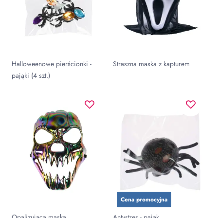
Halloweenowe pierścionki -
Straszna maska z kapturem
pająki (4 szt.)
Cena promocyjna
Opalizująca maska
Antystres - pająk