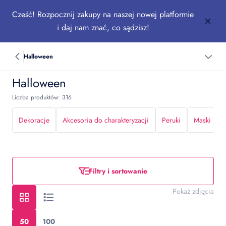
Cześć! Rozpocznij zakupy na naszej nowej platformie
i daj nam znać, co sądzisz!
Halloween
Halloween
Liczba produktów: 316
Dekoracje
Akcesoria do charakteryzacji
Peruki
Maski
Filtry i sortowanie
Pokaż zdjęcia
50
100