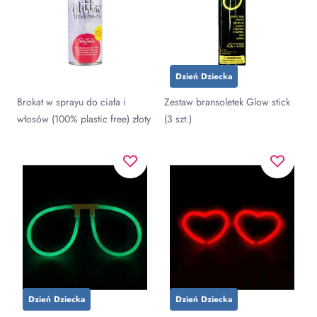
Dzień Dziecka
Brokat w sprayu do ciała i
Zestaw bransoletek Glow stick
włosów (100% plastic free) złoty
(3 szt.)
Dzień Dziecka
Dzień Dziecka