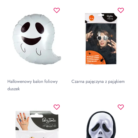
Hallowenowy balon foliowy
Czarna pajęczyna z pająkiem
duszek