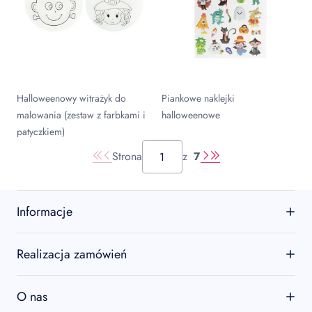
Halloweenowy witrażyk do
Piankowe naklejki
malowania (zestaw z farbkami i
halloweenowe
patyczkiem)
Strona
z
7
Informacje
O firmie
Realizacja zamówień
Kontakt
Regulamin
O nas
Zwroty i reklamacje