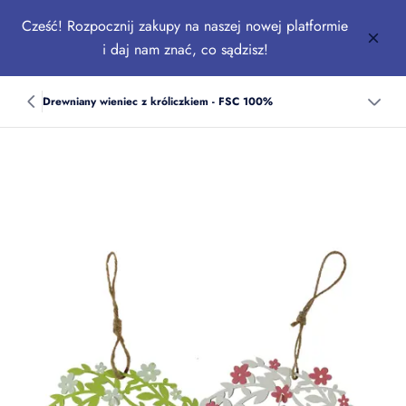
Cześć! Rozpocznij zakupy na naszej nowej platformie
i daj nam znać, co sądzisz!
Drewniany wieniec z króliczkiem - FSC 100%