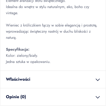
Element aranżacji stołu świątecznego.
Idealna do wnętrz w stylu naturalnym, eko, boho czy
vintage.
Wieniec z króliczkiem łączy w sobie elegancję i prostotę,
wprowadzając świąteczny nastrój w duchu bliskości z
naturą.
Specyfikacja:
Kolor: zielony/biały.
Jedna sztuka w opakowaniu.
Właściwości
waga netto
0.038
kg
Opinie (0)
ilość w opakowaniu
12
szt