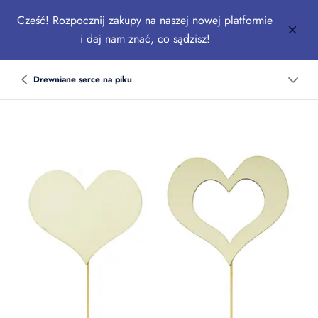
Cześć! Rozpocznij zakupy na naszej nowej platformie
i daj nam znać, co sądzisz!
Drewniane serce na piku