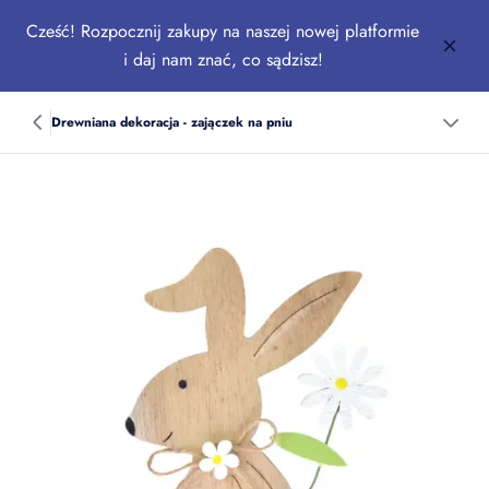
Cześć! Rozpocznij zakupy na naszej nowej platformie
i daj nam znać, co sądzisz!
Drewniana dekoracja - zajączek na pniu