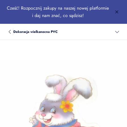
Cześć! Rozpocznij zakupy na naszej nowej platformie
i daj nam znać, co sądzisz!
Dekoracja wielkanocna PVC