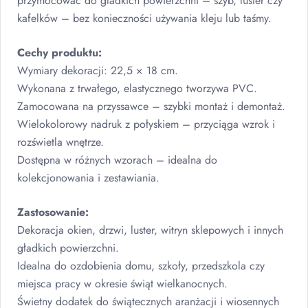
przymocować do gładkich powierzchni – szyb, luster czy
kafelków – bez konieczności używania kleju lub taśmy.
Cechy produktu:
Wymiary dekoracji: 22,5 × 18 cm.
Wykonana z trwałego, elastycznego tworzywa
PVC
.
Zamocowana na przyssawce – szybki montaż i demontaż.
Wielokolorowy nadruk z połyskiem – przyciąga wzrok i
rozświetla wnętrze.
Dostępna w różnych wzorach – idealna do
kolekcjonowania i zestawiania.
Zastosowanie:
Dekoracja okien, drzwi, luster, witryn sklepowych i innych
gładkich powierzchni.
Idealna do ozdobienia domu, szkoły, przedszkola czy
miejsca pracy w okresie świąt wielkanocnych.
Świetny dodatek do świątecznych aranżacji i wiosennych