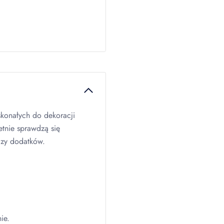
konałych do dekoracji
etnie sprawdzą się
czy dodatków.
ie.