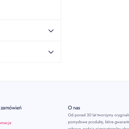
24796
 produkcie!
a zamówień
O nas
Od ponad 30 lat tworzymy oryginal
pomysłowe produkty, które gwarant
lamacje
zabawę, nadają niepowtarzalny char