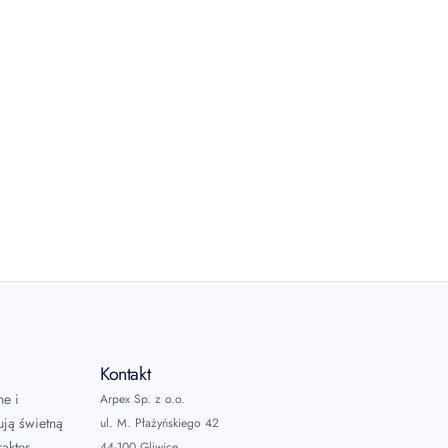
Kontakt
ne i
Arpex Sp. z o.o.
ują świetną
ul. M. Płażyńskiego 42
akter
44-100 Gliwice