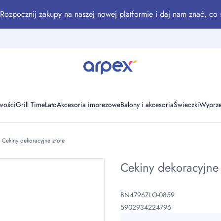
Rozpocznij zakupy na naszej nowej platformie i daj nam znać, co 
wości
Grill Time
Lato
Akcesoria imprezowe
Balony i akcesoria
Świeczki
Wyprz
Cekiny dekoracyjne złote
Cekiny dekoracyjne 
BN4796ZLO-0859
5902934224796