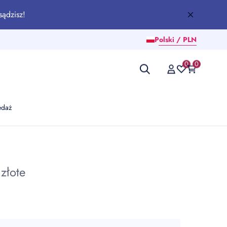
sądzisz!
Polski / PLN
0
0
edaż
złote