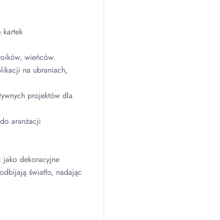
 kartek
roików, wieńców.
ikacji na ubraniach,
tywnych projektów dla
do aranżacji
 jako dekoracyjne
odbijają światło, nadając