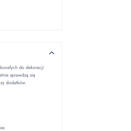
konałych do dekoracji
etnie sprawdzą się
czy dodatków.
ie.