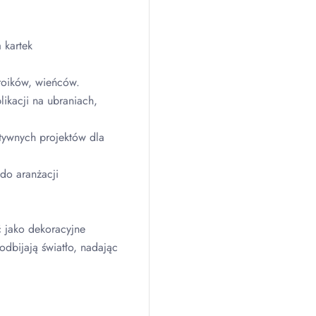
 kartek
roików, wieńców.
ikacji na ubraniach,
tywnych projektów dla
do aranżacji
 jako dekoracyjne
odbijają światło, nadając