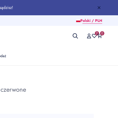
sądzisz!
Polski / PLN
0
0
edaż
 czerwone