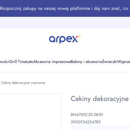
Rozpocznij zakupy na naszej nowej platformie i daj nam znać, co 
wości
Grill Time
Lato
Akcesoria imprezowe
Balony i akcesoria
Świeczki
Wyprz
Cekiny dekoracyjne czerwone
Cekiny dekoracyjne
BN4789CZE-0859
5902934224789