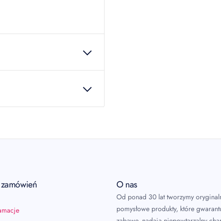
24789
 produkcie!
a zamówień
O nas
Od ponad 30 lat tworzymy oryginal
pomysłowe produkty, które gwarant
lamacje
zabawę, nadają niepowtarzalny char