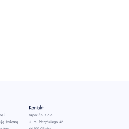
Kontakt
ne i
Arpex Sp. z o.o.
ują świetną
ul. M. Płażyńskiego 42
akter
44-100 Gliwice