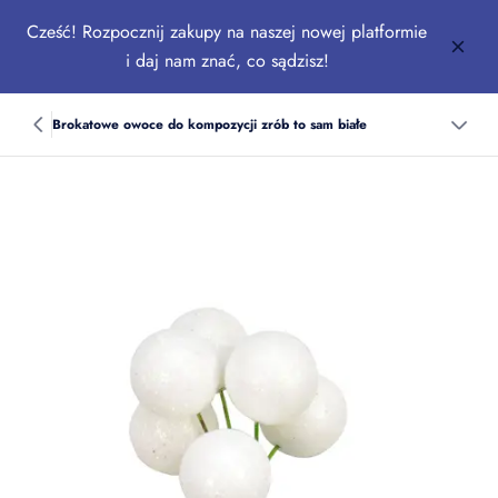
Cześć! Rozpocznij zakupy na naszej nowej platformie
i daj nam znać, co sądzisz!
Brokatowe owoce do kompozycji zrób to sam białe