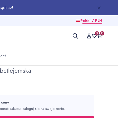
sądzisz!
Polski / PLN
0
0
edaż
betlejemska
ć ceny
onać zakupu, zaloguj się na swoje konto.