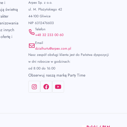
ne i
Arpex Sp. z o.o.
ują świetną
ul. M. Płażyńskiego 42
akter
44-100 Gliwice
ganizowania
NIP 6312476603
Telefon
az innych
+48 32 233 00 60
ofertę i
Email
dzialhurtu@arpex.com.pl
Nasz zespół obsługi klienta jest do Państwa dyspozycji
w dni robocze w godzinach:
od 8:00 do 16:00
Obserwuj naszą markę Party Time