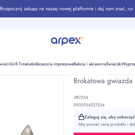
Rozpocznij zakupy na naszej nowej platformie i daj nam znać, co 
wości
Grill Time
Lato
Akcesoria imprezowe
Balony i akcesoria
Świeczki
Wyprz
Brokatowa gwiazda 
VB7254
5902934227254
Zaloguj się, aby zobaczy
Aby poznać cenę produktu i dok