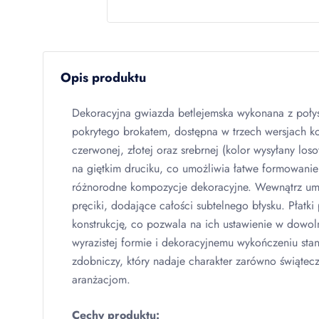
Opis produktu
Dekoracyjna gwiazda betlejemska wykonana z połys
pokrytego brokatem, dostępna w trzech wersjach ko
czerwonej, złotej oraz srebrnej (kolor wysyłany los
na giętkim druciku, co umożliwia łatwe formowan
różnorodne kompozycje dekoracyjne. Wewnątrz um
pręciki, dodające całości subtelnego błysku. Płatki
konstrukcję, co pozwala na ich ustawienie w dowoln
wyrazistej formie i dekoracyjnemu wykończeniu sta
zdobniczy, który nadaje charakter zarówno świątec
aranżacjom.
Cechy produktu: