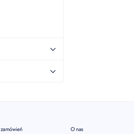
27254
 produkcie!
a zamówień
O nas