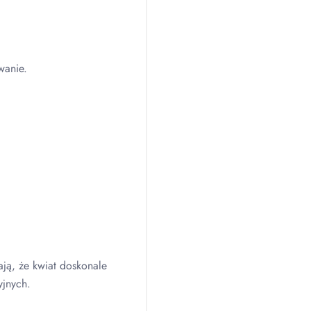
wanie.
ają, że kwiat doskonale
yjnych.